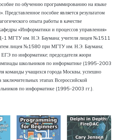
особие по обучению программированию на языке
л». Представленное пособие является результатом
агогического опыта работы в качестве
кафедры «Информатики и процессов управления»
 МГТУ им. Н.Э. Баумана; учителя лицея №1511
атем лицея №1580 при МГТУ им. Н.Э. Баумана;
 ЕГЭ по информатике; председателя жюри
импиады школьников по информатике (1995-2003
теля команды учащихся города Москвы, успешно
 заключительных этапах Всероссийской
льников по информатике (1995-2003 гг.).