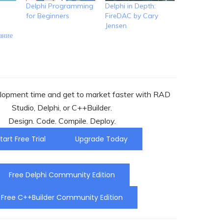
Delphi Programming
Delphi in Depth:
for Beginners
FireDAC by Cary
Jensen
ание
opment time and get to market faster with RAD
Studio, Delphi, or C++Builder.
Design. Code. Compile. Deploy.
tart Free Trial
Upgrade Today
Free Delphi Community Edition
Free C++Builder Community Edition