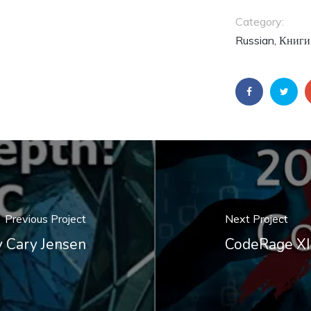
Category:
Russian, Книг
Previous Project
Next Project
y Cary Jensen
CodeRage XI