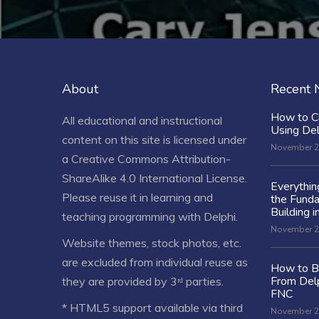
About
Recent
How to C
All educational and instructional
Using De
content on this site is licensed under
November 2
a
Creative Commons Attribution-
ShareAlike 4.0 International License
.
Everythi
Please reuse it in learning and
the Fund
Building i
teaching programming with Delphi.
November 2
Website themes, stock photos, etc.
are excluded from individual reuse as
How to Bu
From Delp
they are provided by 3ʳᵈ parties.
FNC
* HTML5 support available via third
November 2