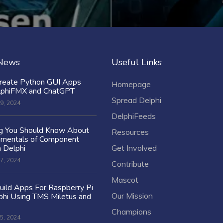
 News
Useful Links
reate Python GUI Apps
Homepage
lphiFMX and ChatGPT
Spread Delphi
9, 2024
DelphiFeeds
ng You Should Know About
Resources
amentals of Component
n Delphi
Get Involved
7, 2024
Contribute
Mascot
ild Apps For Raspberry Pi
Our Mission
hi Using TMS Miletus and
Champions
5, 2024