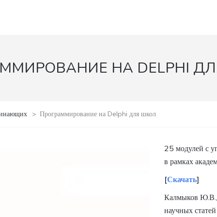
ММИРОВАНИЕ НА DELPHI Д
чинающих
>
Программирование на Delphi для школ
25 модулей с у
в рамках акад
[
Скачать
]
Калмыков Ю.В.,
научных статей