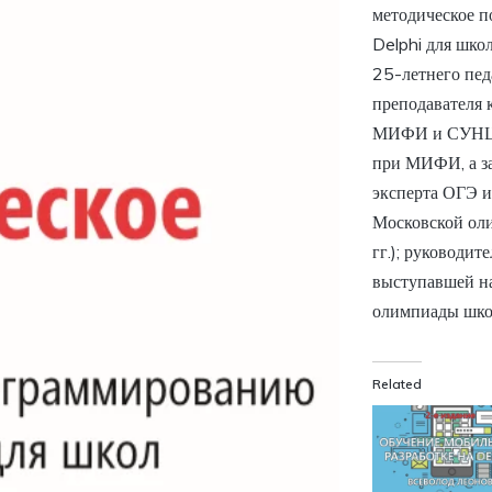
методическое п
Delphi для шко
25-летнего пед
преподавателя 
МИФИ и СУНЦ-1
при МИФИ, а з
эксперта ОГЭ и
Московской ол
гг.); руководи
выступавшей на
олимпиады шко
Related